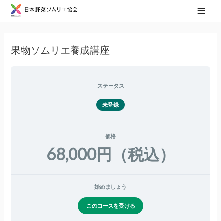
メ
イ
ン
果物ソムリエ養成講座
メ
ニ
ステータス
ュ
未登録
ー
価格
68,000円（税込）
始めましょう
このコースを受ける